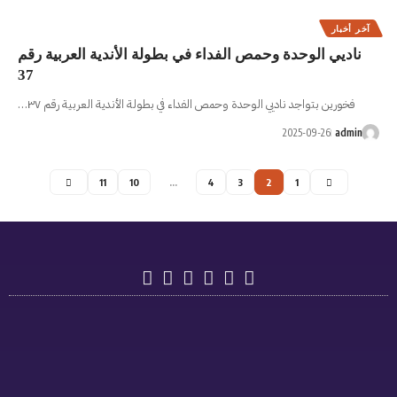
فداء في بطولة الأندية العربية رقم
37
حمص الفداء في بطولة الأندية العربية رقم ٣٧…
11
10
…
4
دوري
دوري
تسجيل
أهداف
فئة
الرجال
اللاعبين
الاتحاد