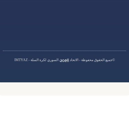
S
y
r
i
a
2026
د العربي السوري لكرة السلة - IMTYAZ