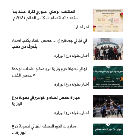
المنتخب الوطني السوري لكرة السلة يبدأ
استعداداته لتصفيات كأس العالم 2027م.
ار
ائي جماهيري … حمص الفداء يكتب اسمه
بأحرف من ذهب
طولة درع الوزارة
 بطولة درع وزارة الرياضة والشباب الوحدة
× حمص الفداء
طولة درع الوزارة
باراة حمص الفداء والنواعير في بطولة درع
الوزارة
طولة درع الوزارة
مباريات الدور النصف النهائي لبطولة درع
الوزارة…