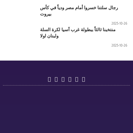
م مصر ودياً في كأس
بيروت
 غرب آسيا لكرة السلة
ولبنان اولا
دوري
دوري
تسجيل
أهداف
فئة
الرجال
اللاعبين
الاتحاد
تحت
دوري
قانون
الرؤية