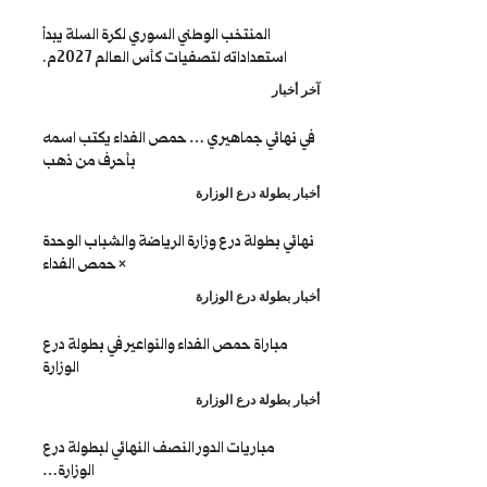
المنتخب الوطني السوري لكرة السلة يبدأ
استعداداته لتصفيات كأس العالم 2027م.
ار
ائي جماهيري … حمص الفداء يكتب اسمه
بأحرف من ذهب
طولة درع الوزارة
 بطولة درع وزارة الرياضة والشباب الوحدة
× حمص الفداء
طولة درع الوزارة
باراة حمص الفداء والنواعير في بطولة درع
الوزارة
طولة درع الوزارة
مباريات الدور النصف النهائي لبطولة درع
الوزارة…