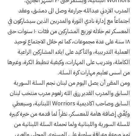
 جرارعة وصل الى دمشق، وعقد
لثورة والمدربين الذين سيشاركون في
المعسكر تم خلاله توزيع المشاركين من فئات ١٠ سنوات حتى
ت، كما تم خلال الاجتماع توحيد
يد على ايلاء المشاركين الراعية
هارات، وكيفية تنطيط الكرة، وغيرها
رة السلة.
م من لبنان نجم السلة السورية
رزق الله زلعوم مدرب منتخب لبنان
السابق وصاحب اكاديمية Worriors اللبنانية، وسيعطي
كر، نظراً لما قدمه من خبرة كبيرة
 ولما تحمله السلة اللبنانية من
ة على المستوى المحلي والعربي