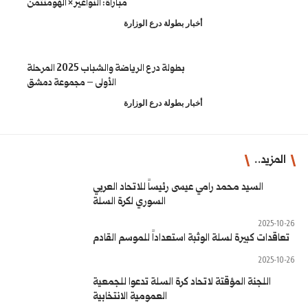
مباراة: النواعير × الهومنتمن
طولة درع الوزارة
بطولة درع الرياضة والشباب 2025 المرحلة
الأولى – مجموعة دمشق
طولة درع الوزارة
رئيساً للاتحاد العربي
السوري لكرة السلة
ستعداداً للموسم القادم
رة السلة تدعوا للجمعية
العمومية الانتخابية