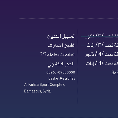
حت /١٦/ ذكور
تسجيل اللاعبين
حت /١٦/ إناث
قانون الاحتراف
حت /١4/ ذكور
تعليمات بطولة 3*3
حت /١4/ إناث
الحجز الالكتروني
00963-09000000
basket@syrbf.sy
Al Faihaa Sport Complex,
Damascus, Syria