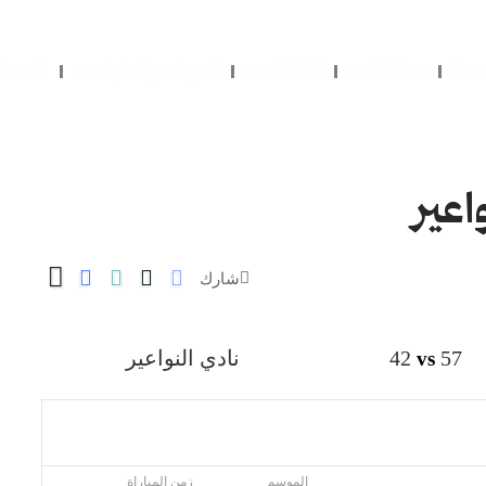
يسية
عن الاتحاد
النشاطات
الدوريات والبطولات
التسجي
شارك
57
42
نادي النواعير
vs
الموسم
زمن المباراة