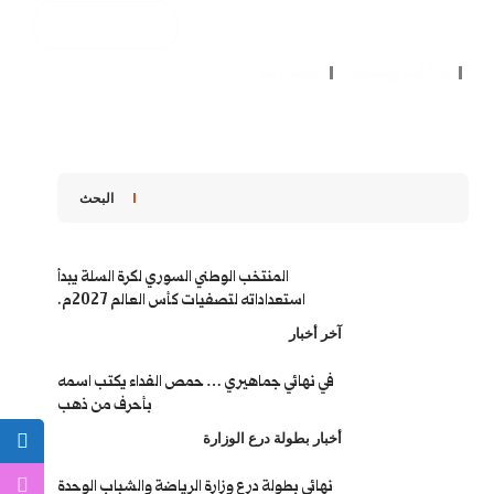
ل
قرارات وبلاغات
اتصل بنا
البحث
المنتخب الوطني السوري لكرة السلة يبدأ
استعداداته لتصفيات كأس العالم 2027م.
آخر أخبار
في نهائي جماهيري … حمص الفداء يكتب اسمه
بأحرف من ذهب
أخبار بطولة درع الوزارة
نهائي بطولة درع وزارة الرياضة والشباب الوحدة