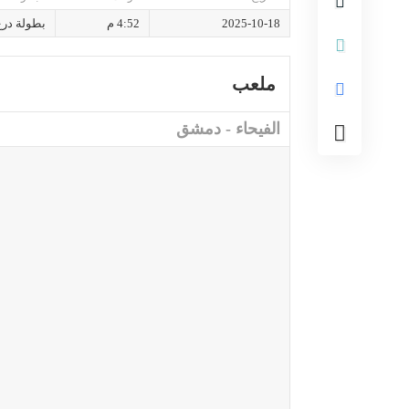
2025-10-18
4:52 م
بطولة درع
ملعب
الفيحاء - دمشق