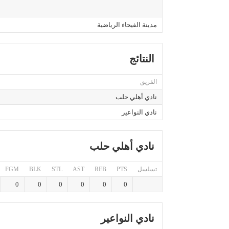
مدينة الفيحاء الرياضية
النتائج
الفريق
نادي أهلي حلب
نادي النواعير
نادي أهلي حلب
تسلسل
PTS
REB
AST
STL
BLK
FGM
0
0
0
0
0
0
نادي النواعير