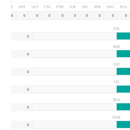
O
DEF
OFF
FT%
FTA
FTM
3P%
3PA
3PM
FG%
FGA
0
0
0
0
0
0
0
0
0
0
0
PTS
0
REB
0
AST
0
STL
0
BLK
0
FGM
0