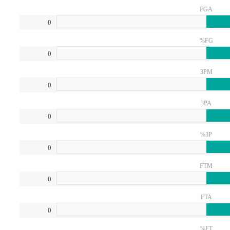
FGA
0
FG%
0
3PM
0
3PA
0
3P%
0
FTM
0
FTA
0
FT%