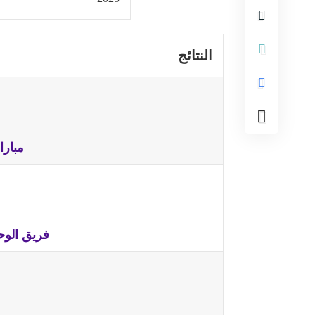
النتائج
مبارا
فريق الوحدة vs نادي أ