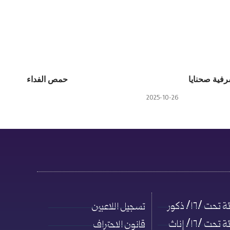
رفية صحنايا
حمص الفداء
2025-10-26
حت /١٦/ ذكور
تسجيل اللاعبين
حت /١٦/ إناث
قانون الاحتراف