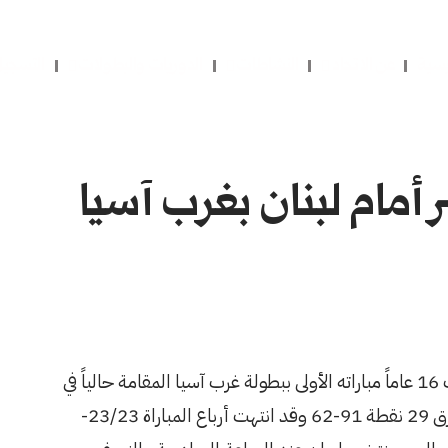
يسية
عن الاتحاد
النشاطات
الدوريات والبطولات
التسجي
أمام لبنان بغرب آسيا
خسر منتخبنا الوطني للسيدات لكرة السلة تحت 16 عاماً مباراته الأولى ببطولة غرب آسيا المقامة حالياً في
العاصمة اللبنانية بيروت أمام منتخب لبنان بفارق 29 نقطة 91-62 وقد انتهت أرباع المباراة 23/23-