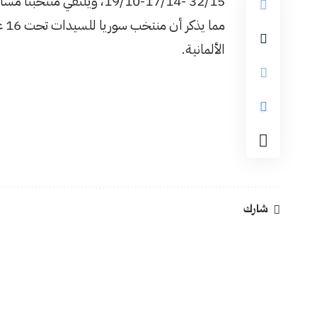
32/15 -17/14-19/10، ويلتقي منتخبنا مساء اليوم منتخب إيران عند الساعة السادسة والنصف،
مم
الألمانية.
شارك