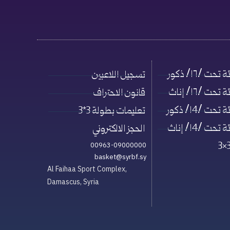
حت /١٦/ ذكور
تسجيل اللاعبين
حت /١٦/ إناث
قانون الاحتراف
حت /١4/ ذكور
تعليمات بطولة 3*3
حت /١4/ إناث
الحجز الالكتروني
00963-09000000
basket@syrbf.sy
Al Faihaa Sport Complex,
Damascus, Syria