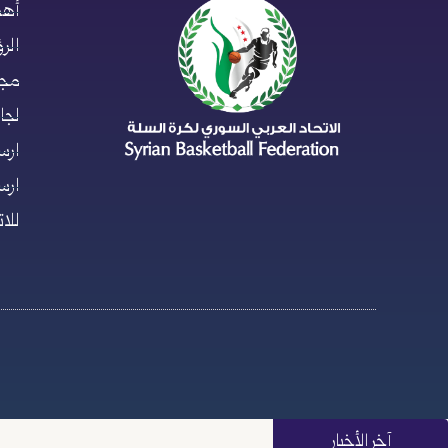
أهد
الر
مجل
لجان
ارس
ارس
للا
آخر الأخبار