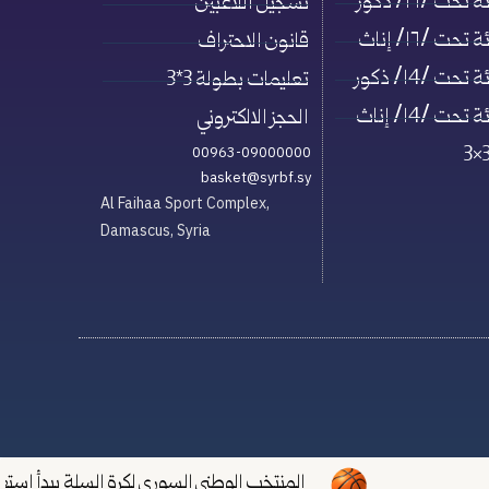
حت /١٦/ ذكور
تسجيل اللاعبين
حت /١٦/ إناث
قانون الاحتراف
حت /١4/ ذكور
تعليمات بطولة 3*3
حت /١4/ إناث
الحجز الالكتروني
00963-09000000
basket@syrbf.sy
Al Faihaa Sport Complex,
Damascus, Syria
المنتخب الوطني السوري لكرة السلة يبدأ استعداداته لتصفيات