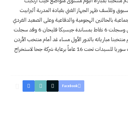
10/-11/15-4/18-5/12) وقد قدم منتخبنا بمباراة اليوم مستوى متواضع حيث ارتكبت
 غير مسبوق وللآسف ظهر الجهاز الفني بقيادة المدربة أليزابيث
جماعية بالحالتين الهجومية والدفاعية وعلى الصعيد الفردي
كانت اللاعبة ميرال الحسن أفضل لاعبة بالفريق وسجلت 6 نقاط بمساندة جيسيكا فليحان 6 وقد سجلت
ركات سجلت 5 نقاط، ويختتم منتخبنا مبارياته بالدور الأول مساء غد أمام منتخب الأردن
عند الساعة التاسعة مساء. مما يذكر أن منتخب سوريا للسيدات تحت 16 عاماً برعاية شركة جحا لاستخراج
Facebook