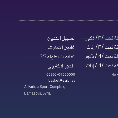
حت /١٦/ ذكور
تسجيل اللاعبين
حت /١٦/ إناث
قانون الاحتراف
حت /١4/ ذكور
تعليمات بطولة 3*3
حت /١4/ إناث
الحجز الالكتروني
00963-09000000
basket@syrbf.sy
Al Faihaa Sport Complex,
Damascus, Syria