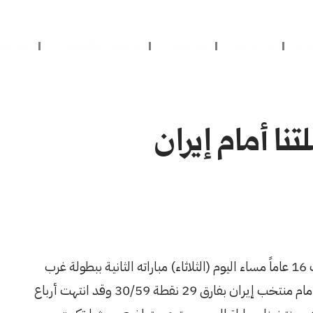
يسية
عن الاتحاد
النشاطات
الدوريات والبطولات
التسجي
ا أمام إيران
خسر منتخبنا الوطني للسيدات لكرة السلة تحت 16 عاماً مساء اليوم (الثلاثاء) مباراته الثانية ببطولة غرب
آسيا المقامة حالياً في العاصمة اللبنانية بيروت أمام منتخب إيران بفارق 29 نقطة 30/59 وقد انتهت أرباع