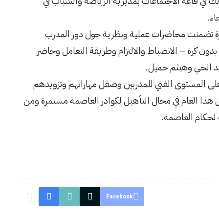
٥) دارساً ودراسة وذلك في قاعة الاجتماعات بمديرية الرياضة والشباب في
اء.
رة تضمنت محاضرات عملية ونظرية حول دور المدرب
بدون كرة – الانضباط والالتزام وطريقة التعامل وحاضر
بد الحي وهيثم جميل.
ى المستوى الفني للمدربين وصقل مهاراتهم وتزويدهم
 هذا العام في مجال التأهيل لكوادر العاصمة مستمرة ومن
 لحكام العاصمة.
Facebook