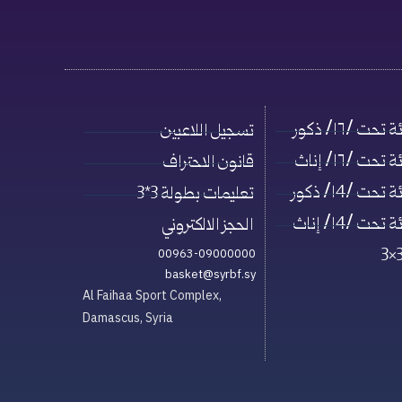
حت /١٦/ ذكور
تسجيل اللاعبين
حت /١٦/ إناث
قانون الاحتراف
حت /١4/ ذكور
تعليمات بطولة 3*3
حت /١4/ إناث
الحجز الالكتروني
00963-09000000
basket@syrbf.sy
Al Faihaa Sport Complex,
Damascus, Syria