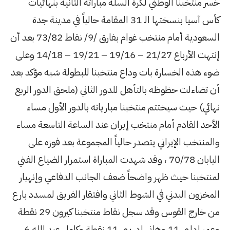
السلة مباراته الثانية بنهائيات
كأس آسيا بنسختها الـ 31 المقامة حالياً في مدينة جدة
السعودية أمام منتخب غوام بفارق /9/ نقاط 73/82 بعد أن
إنتهت الأرباع 21/27 – 19/16 – 19/21 – 14/18 وعلى
اع منتخبنا للبطولة شبه مؤكد بعد
 للدور الثاني (ملحق الدور الربع
نا مبارياته بالدور الأول مساء
ب إيران عند الساعة التاسعة مساء
 حالياً المجموعة بعد فوزه على
7 ، وقد شهدت المباراة استمرار الضياع الفني
ً ضعف الجانب الدفاعي وإنهيار
 الثاني وافتقار الفريق لمسدد بارع
من خارج القوس وقد سجل نقاط منتخبنا كيرون 29 نقطة
وعمر إدلبي 11 وهاني إدريبي 11 نقطة وكامل عبد الله 6