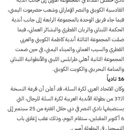
ر الإماراتي وشعب حضرموت اليمني،
لمجموعة الرابعة إلى جانب أندية
القطري والبشائر العماني، فيما
ندية كاظمة الكويتي والعربي
والميناء اليمني، في حين ضمت
ابلس الليبي والأنطوانية اللبناني
يت الكويتي.
ة السلة، قد أعلن أن قرعة النسخة
ة العربية لكرة السلة للرجال، التي
يستضيفها نادي النصر في دبي خلال الفترة من 25 سبتمبر إلى
ام اليوم، وذلك عقب إغلاق باب
س.