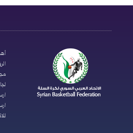
أهد
الر
مجل
لجان
ارس
ارس
للا