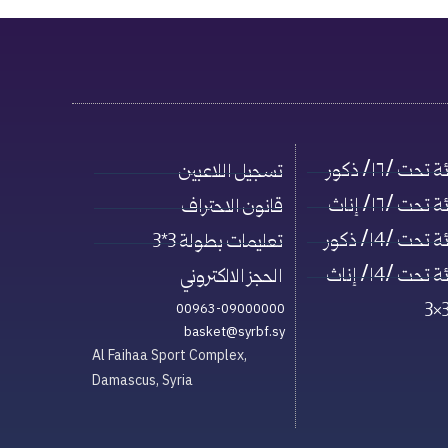
حت /١٦/ ذكور
تسجيل اللاعبين
حت /١٦/ إناث
قانون الاحتراف
حت /١4/ ذكور
تعليمات بطولة 3*3
حت /١4/ إناث
الحجز الالكتروني
00963-09000000
basket@syrbf.sy
Al Faihaa Sport Complex,
Damascus, Syria